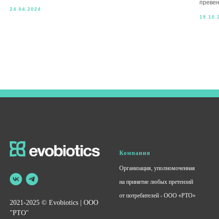
превен
24.04.2024
19.10.
Компания
Организация, уполномоченная
на принятие любых претензий
от потребителей - ООО «РТО»
2021-2025 © Evobiotics | ООО
"РТО"